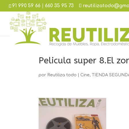
91 990 59 66
|
660 35 95 73
reutilizatodo@gma
Pelicula super 8.El zo
por
Reutiliza todo
|
Cine
,
TIENDA SEGUN