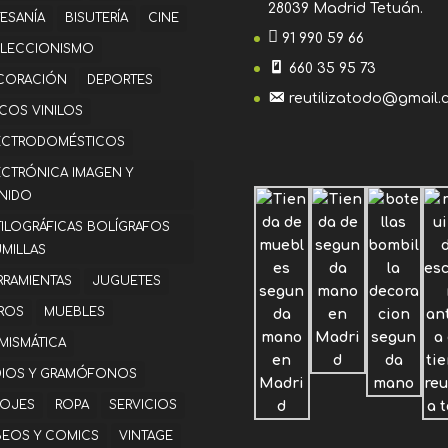
28039 Madrid Tetuán.
TESANÍA
BISUTERÍA
CINE
91 990 59 66
LECCIONISMO
660 35 95 73
CORACIÓN
DEPORTES
reutilizatodo@gmail.
SCOS VINILOS
ECTRODOMÉSTICOS
ECTRÓNICA IMAGEN Y
NIDO
TILOGRÁFICAS BOLÍGRAFOS
UMILLAS
RRAMIENTAS
JUGUETES
BROS
MUEBLES
MISMÁTICA
DIOS Y GRAMÓFONOS
LOJES
ROPA
SERVICIOS
BEOS Y COMICS
VINTAGE