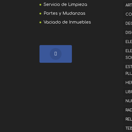
Servicio de Limpieza
AR
Portes y Mudanzas
CO
Vaciado de Inmuebles
DE
DI
EL
EL
SO
ES
PL
HE
LI
NU
RA
RE
TE